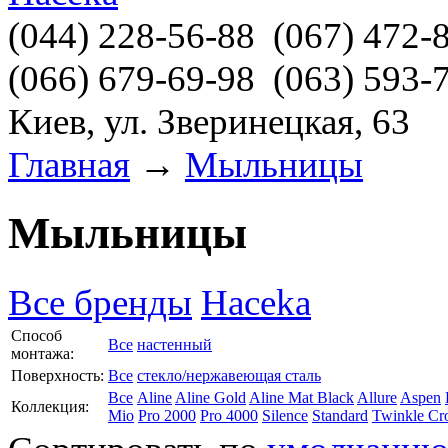
(044)
228-56-88
(067)
472-
(066)
679-69-98
(063)
593-
Киев, ул. Зверинецкая, 63
Главная
→
Мыльницы
Мыльницы
Все бренды
Haceka
Способ
Все
настенный
монтажа:
Поверхность:
Все
стекло/нержавеющая сталь
Все
Aline
Aline Gold
Aline Mat Black
Allure
Aspen
Коллекция:
Mio
Pro 2000
Pro 4000
Silence
Standard
Twinkle C