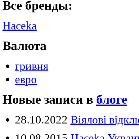
Все бренды:
Haceka
Валюта
гривня
евро
Новые записи в
блоге
28.10.2022
Віялові відк
10.08.2015
Haceka Украин