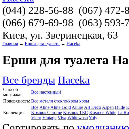
(044)
228-56-88
(067)
472-
(066)
679-69-98
(063)
593-
Киев, ул. Зверинецкая, 63
Главная
→
Ерши для туалета
→
Haceka
Ерши для туалета Ha
Все бренды
Haceka
Способ
Все
настенный
монтажа:
Поверхность:
Все
металл
стекло/хром
хром
Все
Aline
Aline Gold
Allure
Art Deco
Aspen
Dude
E
Коллекция:
Kosmos Chrome
Kosmos TEC
Kosmos White
La Ro
Viero
Vintage
Viva
Whitewash
Yoly
Сортировать по
умолчани