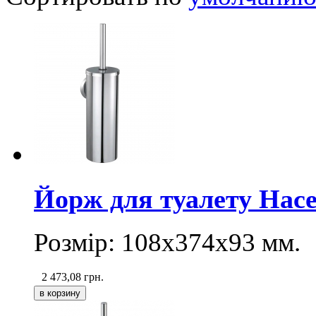
Йорж для туалету Hac
Розмір:
108х374х93
мм.
2 473,08
грн.