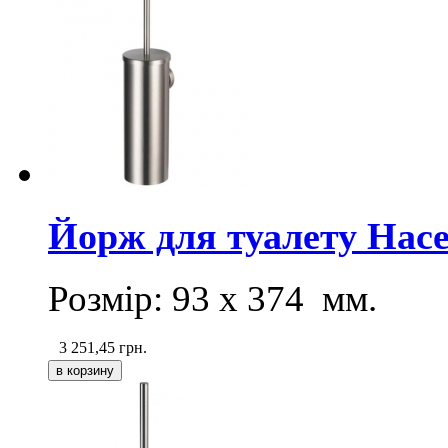
Йорж для туалету Hac
Розмір:
93 х 374
мм.
3 251,45
грн.