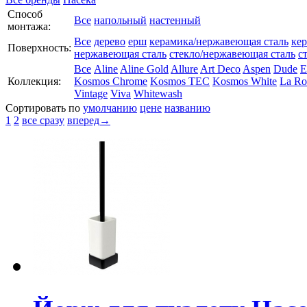
Способ
Все
напольный
настенный
монтажа:
Все
дерево
ерш
керамика/нержавеющая сталь
ке
Поверхность:
нержавеющая сталь
стекло/нержавеющая сталь
с
Все
Aline
Aline Gold
Allure
Art Deco
Aspen
Dude
E
Коллекция:
Kosmos Chrome
Kosmos TEC
Kosmos White
La Ro
Vintage
Viva
Whitewash
Сортировать по
умолчанию
цене
названию
1
2
все сразу
вперед→