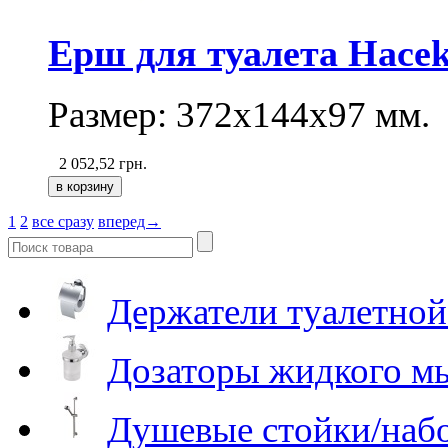
Ерш для туалета Haceka
Размер: 372х144х97 мм.
2 052,52
грн.
1
2
все сразу
вперед→
Держатели туалетной
Дозаторы жидкого м
Душевые стойки/наб