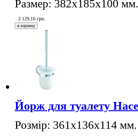
Размер:
382х185х100
мм
2 129,16
грн.
Йорж для туалету Hace
Розмір:
361х136х114
мм.