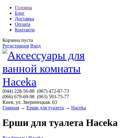
Головна
Блог
Доставка
Оплата
Контакти
Корзина пуста
Регистрация
Вход
(044)
228-56-88
(067)
472-87-73
(066)
679-69-98
(063)
593-75-77
Киев, ул. Зверинецкая, 63
Главная
→
Ерши для туалета
→
Haceka
Ерши для туалета Haceka
Все бренды
Haceka