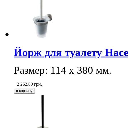
Йорж для туалету Hac
Размер:
114 х 380
мм.
2 262,80
грн.