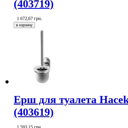
(403719)
1 672,67
грн.
Ерш для туалета Haceka
(403619)
1 593,15
грн.