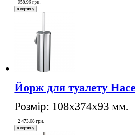
958,96
грн.
Йорж для туалету Hac
Розмір:
108х374х93
мм.
2 473,08
грн.