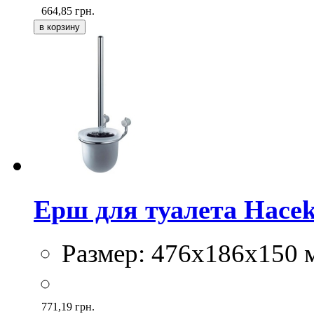
664,85
грн.
Ерш для туалета Haceka
Размер: 476x186x150 
771,19
грн.