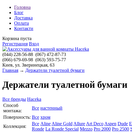
Головна
Блог
Доставка
Оплата
Контакти
Корзина пуста
Регистрация
Вход
(044)
228-56-88
(067)
472-87-73
(066)
679-69-98
(063)
593-75-77
Киев, ул. Зверинецкая, 63
Главная
→
Держатели туалетной бумаги
Держатели туалетной бумаги
Все бренды
Haceka
Способ
Все
настенный
монтажа:
Поверхность:
Все
хром
Все
Aline
Aline Gold
Allure
Art Deco
Aspen
Dude
E
Коллекция:
Ronde
La Ronde Special
Mezzo
Pro 2000
Pro 2500