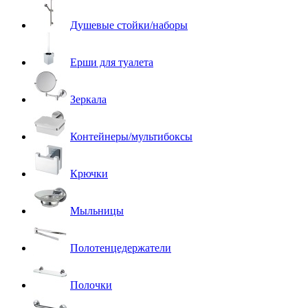
Душевые стойки/наборы
Ерши для туалета
Зеркала
Контейнеры/мультибоксы
Крючки
Мыльницы
Полотенцедержатели
Полочки