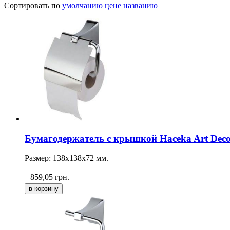
Сортировать по
умолчанию
цене
названию
Бумагодержатель с крышкой Haceka Art Deco
Размер: 138х138х72 мм.
859,05
грн.