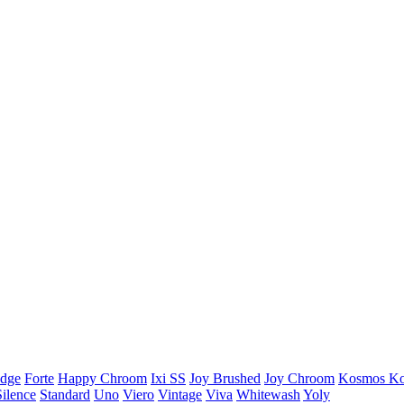
dge
Forte
Happy Chroom
Ixi SS
Joy Brushed
Joy Chroom
Kosmos
Ko
Silence
Standard
Uno
Viero
Vintage
Viva
Whitewash
Yoly