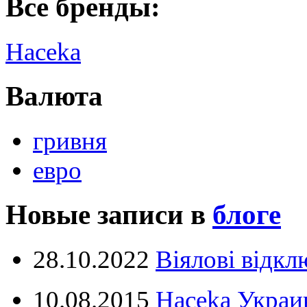
Все бренды:
Haceka
Валюта
гривня
евро
Новые записи в
блоге
28.10.2022
Віялові відк
10.08.2015
Haceka Украин