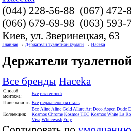
(044)
228-56-88
(067)
472-
(066)
679-69-98
(063)
593-
Киев, ул. Зверинецкая, 63
Главная
→
Держатели туалетной бумаги
→
Haceka
Держатели туалетной
Все бренды
Haceka
Способ
Все
настенный
монтажа:
Поверхность:
Все
нержавеющая сталь
Все
Aline
Aline Gold
Allure
Art Deco
Aspen
Dude
E
Коллекция:
Kosmos Chrome
Kosmos TEC
Kosmos White
La Ro
Viva
Whitewash
Yoly
Сортировать по
умолчани